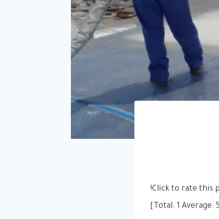
Click to rate this p
]
1
Average: