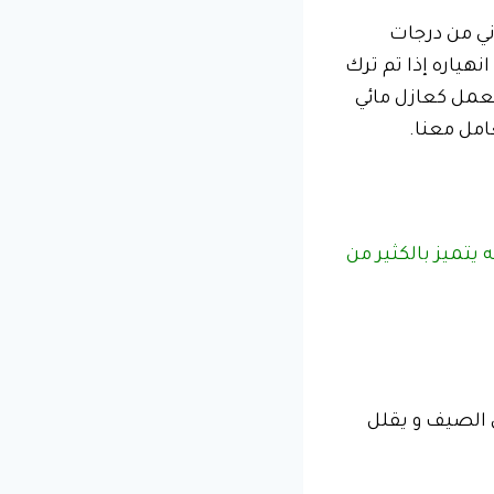
ني من درجات
نهياره إذا تم ترك
تعمل كعازل مائي
امل معنا.
تميز بالكثير من
ي الصيف و يقلل