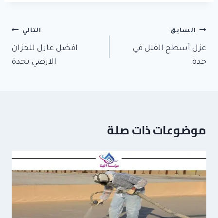
ar
ail
tt
e
e
er
b
تصفّح
o
السابق
التالي
المقالات
ok
عزل أسطح الفلل في
افضل عازل للخزان
جدة
الارضي بجدة
موضوعات ذات صلة