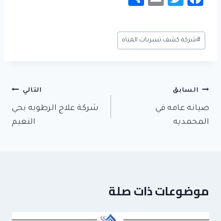
h
m
wi
c
ar
ail
tt
e
وسوم
#
شركة كشف تسربات المياه
e
er
b
المقال:
o
ok
تصفّح
السابق
التالي
المقالات
صيانه عامه في
شركة علاج الرطوبه بحي
المحمديه
النعيم
موضوعات ذات صلة