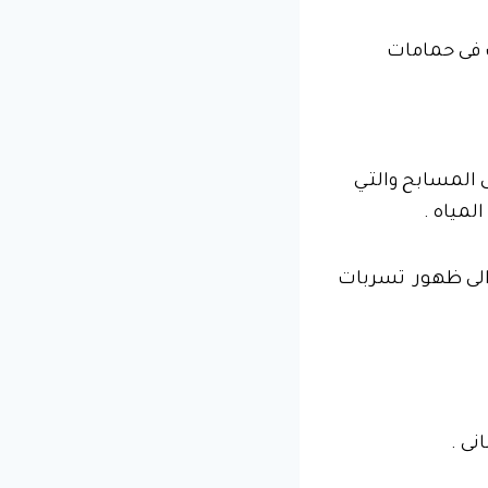
 فى حمامات
 المسابح والتـي
مياه .
الى ظهور تسربات
نى .