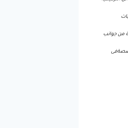
بات
 من جوانب
صصة
فى