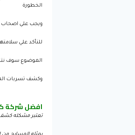
الخطورة
ويجب علي اصحاب ال
للتأكد علي سلامته
الموضوع سوف نتناو
وكشف تسربات الم
افضل شركة كش
تعتبر مشكله كشف تس
يمثله المسابح من ا