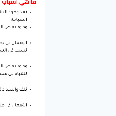
ما هي أسباب ت
تعد وجـود الت
السباحة .
وجـود بعض ال
الإهمال فى نظا
تسبب فى انسدا
وجـود بعض الف
للمياة فى مسا
تلف وانسداد ف
الأهمال فى علا