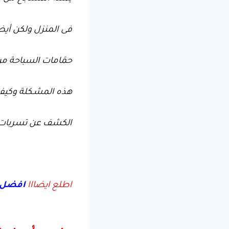
فى المنزل ولكن أيض
حمَامات السباحة م
هذه المشـكلة وكيف
الكشف عن تسربات 
اطلع ايضااا
افضل ش