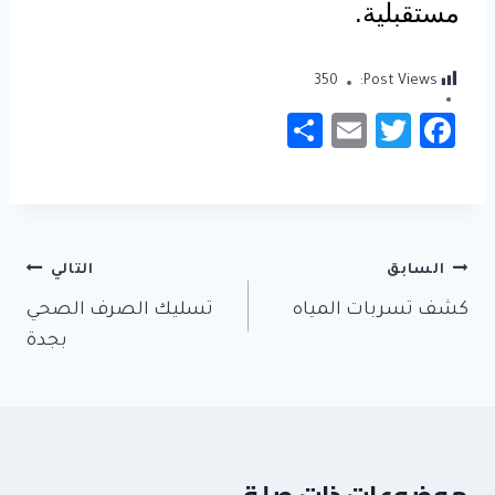
مستقبلية.
350
Post Views:
S
E
T
Fa
h
m
wi
c
ar
ail
tt
e
e
er
b
تصفّح
o
السابق
التالي
المقالات
ok
كشف تسربات المياه
تسليك الصرف الصحي
بجدة