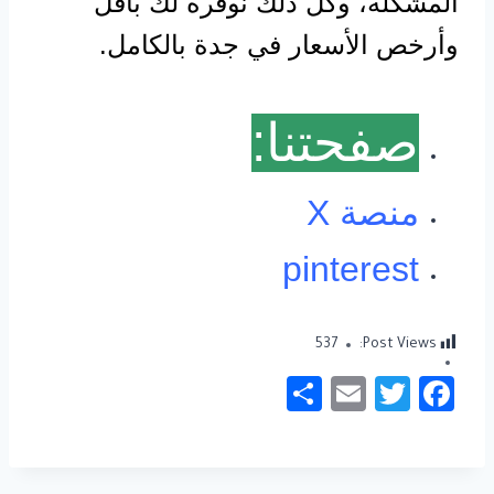
المشكلة، وكل ذلك نوفره لك بأقل
وأرخص الأسعار في جدة بالكامل.
صفحتنا:
منصة X
pinterest
537
Post Views:
S
E
T
Fa
h
m
wi
c
ar
ail
tt
e