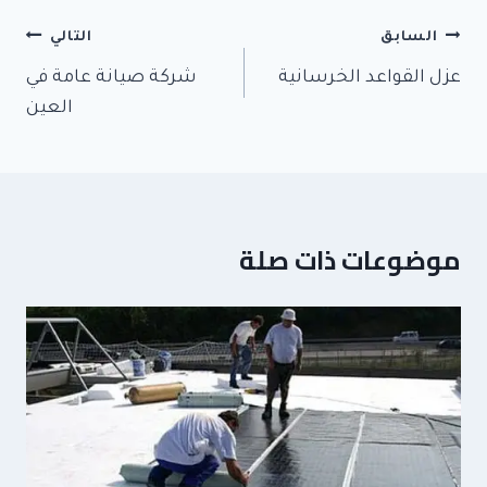
e
er
b
تصفّح
o
السابق
التالي
المقالات
ok
عزل القواعد الخرسانية
شركة صيانة عامة في
العين
موضوعات ذات صلة