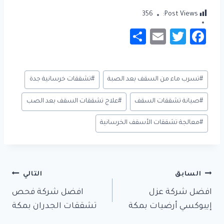
356
Post Views:
S
E
T
Fa
h
m
wi
c
ar
ail
tt
e
وسوم
#
تسرب ماء من السقف بعد الصبة
#
تشققات خرسانية جدة
e
er
b
المقال:
o
#
صيانة تشققات السقف
#
علاج تشققات السقف بعد الصب
ok
#
معالجة تشققات الأسقف الخرسانية
تصفّح
السابق
التالي
المقالات
افضل شركة عزل
افضل شركة فحص
إيبوكسي أرضيات بمكة
تشققات الجدران بمكة