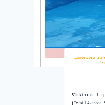
 عزل خزانات ابوكسي
جدة
Click to rate this p
]
1
Average: