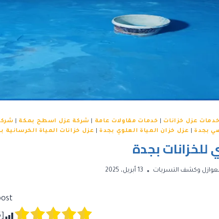
دمات عزل خزانات
|
خدمات مقاولات عامة
|
شركة عزل اسطح بمكة
|
شركة
ضي بجدة
|
عزل خزان المياة العلوي بجدة
|
عزل خزانات المياة الخرسانية ب
للخزانات بجدة
عوازل وكشف التسربات
13 أبريل، 2025
ost!
5
[Total: