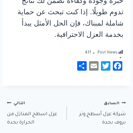
خبرة وجودة وكفاءة تضمن لك نتائج
تدوم طويلًا. إذا كنت تبحث عن حماية
شاملة لمبناك، فإن الحل الأمثل يبدأ
بخدمة العزل الاحترافية.
431
Post Views:
S
E
T
Fa
h
m
wi
c
ar
ail
tt
e
e
er
b
تصفّح
o
السابق
التالي
المقالات
ok
شركة عزل أسطح وتر
عزل اسطح المنازل من
بروف بجدة
الحرارة بجدة