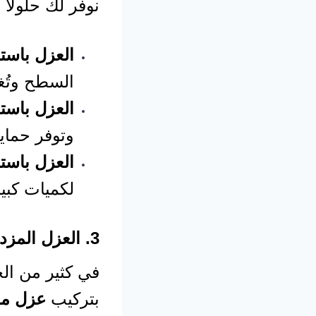
نوفر لك حلولًا
العزل باستخ
السطح وتُغ
العزل باستخ
وتوفر حماية
العزل باستخ
لكميات كبير
3. العزل المزدوج (الحراري والمائي)
في كثير من ال
بتركيب
عزل مز