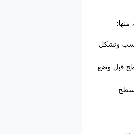
منها:
سب وتشكل
طح قبل وضع
أسطح