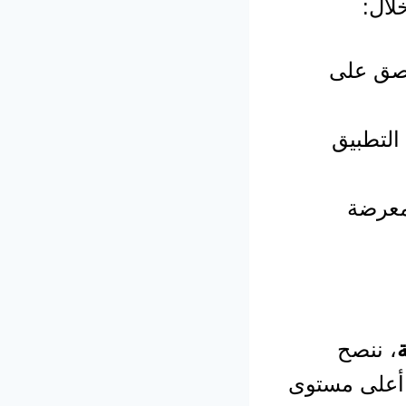
لال:
لصق على
لتطبيق
معرضة
ة
، ننصح
 أعلى مستوى