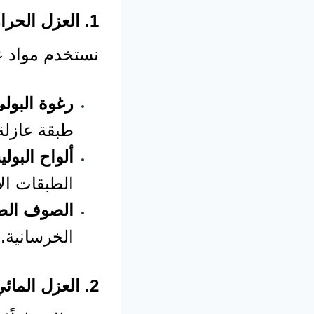
1. العزل الحراري – راحة داخلية مهما كانت الحرارة خارجاً
نستخدم مواد ع
رغوة البولي
طبقة عازلة
ألواح البول
الطبقات ال
الصوف الص
الخرسانية.
2. العزل المائي – حماية شاملة من الرطوبة والتسربات