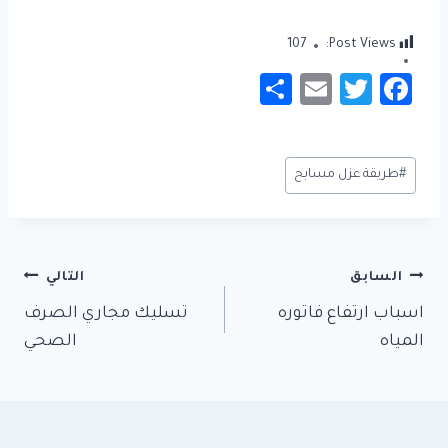
107
Post Views:
S
E
T
Fa
h
m
wi
c
ar
ail
tt
e
وسوم
#
طريقة عزل مسابح
e
er
b
المقال:
o
ok
تصفّح
السابق
التالي
المقالات
اسباب ارتفاع فاتوره
تسليك مجاري الصرف
المياه
الصحي