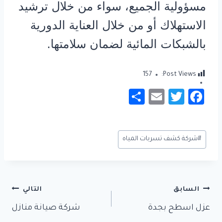
مسؤولية الجميع، سواء من خلال ترشيد
الاستهلاك أو من خلال العناية الدورية
بالشبكات المائية لضمان سلامتها.
157
Post Views:
S
E
T
Fa
h
m
wi
c
ar
ail
tt
e
وسوم
#
شركة كشف تسربات المياه
e
er
b
المقال:
o
ok
تصفّح
السابق
التالي
المقالات
عزل اسطح بجدة
شركة صيانة منازل