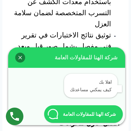
باستخدام معدات الكشف عن
التسرب المتخصصة لضمان سلامة
العزل
توثيق نتائج الاختبارات في تقرير
فني مفصل يشمل صور قبل وبعد
التنفيذ وشهادة ضمان العزل
شركة الهنا للمقاولات العامة
تقديم توصيات للعميل حول
الإجراءات اللازمة للحفاظ على
اهلا بك
كيف يمكني مساعدتك
كفاءة العزل وإطالة عمره
الافتراضي
شركة الهنا للمقاولات العامة
افضل عازل للخزانات