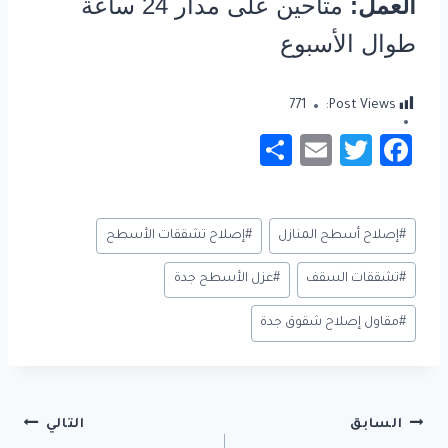
العمل:
متاحين على مدار 24 ساعة
طوال الأسبوع
771
Post Views:
S
E
T
Fa
h
m
wi
c
ar
ail
tt
e
وسوم
#
إصلاح أسطح المنازل
#
إصلاح تشققات الأسطح
e
er
b
المقال:
o
#
تشققات السقف
#
عزل الأسطح جدة
ok
#
مقاول إصلاح شقوق جدة
تصفّح
السابق
التالي