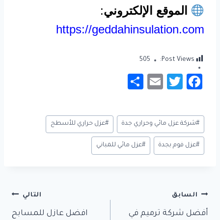
الموقع الإلكتروني
:
https://geddahinsulation.com
505
Post Views:
S
E
T
Fa
h
m
wi
c
ar
ail
tt
e
وسوم
#
شركة عزل مائي وحراري جدة
#
عزل حراري للأسطح
e
er
b
المقال:
o
#
عزل فوم بجدة
#
عزل مائي للمباني
ok
تصفّح
السابق
التالي
المقالات
أفضل شركة ترميم في
افضل عازل للمسابح