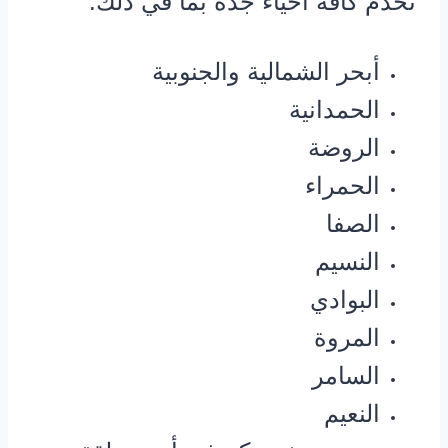
نخدم كافة أحياء جدة بما في ذلك:
أبحر الشمالية والجنوبية
الحمدانية
الروضة
الحمراء
الصفا
النسيم
البوادي
المروة
السامر
النعيم