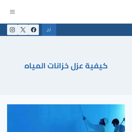
لتجاوز
لى
لمحتوى
زر
كيفية عزل خزانات المياه