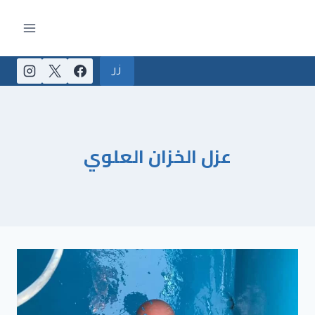
لتجاوز
لى
لمحتوى
زر
عزل الخزان العلوي