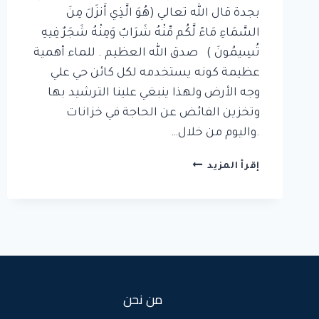
بجدة قال الله تعالي (هُوَ الَّذِي أَنزَلَ مِنَ
السَّمَاءِ مَاءً لَّكُم مِّنْهُ شَرَابٌ وَمِنْهُ شَجَرٌ فِيهِ
تُسِيمُونَ ) صدق الله العظيم . للماء أهمية
عظيمة كونه يستخدمه لكل كائن حي علي
وجه الأرض ولهذا ينبغي علينا الترشيد بها
وتخزين الفائض عن الحاجة في خزانات
.واليوم من خلال…
عزل
إقرأ المزيد
الخزان
الارضي
بجدة
من نحن