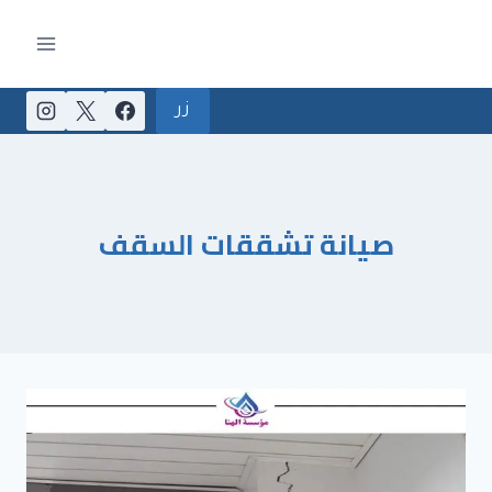
لتجاوز
لى
لمحتوى
زر
صيانة تشققات السقف