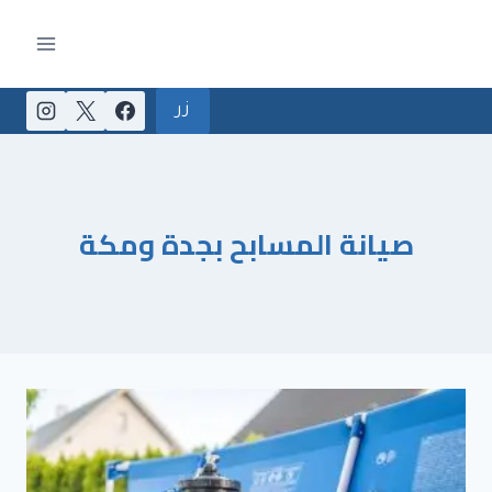
لتجاوز
لى
لمحتوى
زر
صيانة المسابح بجدة ومكة