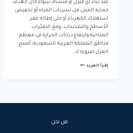
عند بناء أي منزل أو منشأة، سواءً كان الهدف
حماية المبنى من تسربات المياه أو تخفيض
استهلاك الكهرباء أو حتى إطالة عمر
الأسطح والتمديدات. ومع التغيّرات
المناخية وارتفاع درجات الحرارة في معظم
مناطق المملكة العربية السعودية، أصبح
العزل ضرورة لا…
شركة
إقرأ المزيد
عزل
اسطح
في
خليص
من نحن