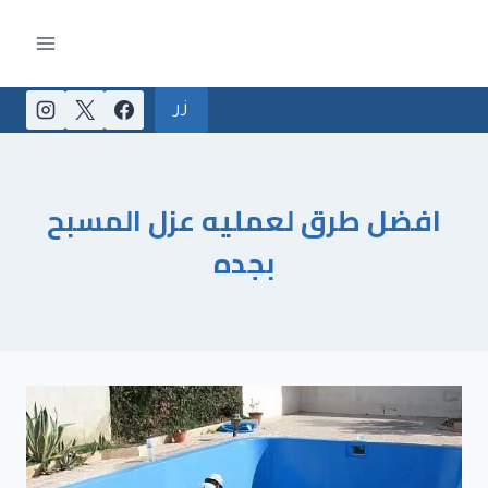
لتجاوز
لى
لمحتوى
زر
افضل طرق لعمليه عزل المسبح
بجده